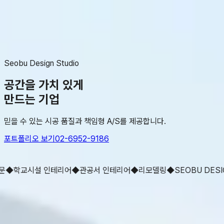
서부디에스
Seobu Design Studio
회사 소개
연혁
포트폴리오
회사정보
02-6952-9186
회사 소개
연혁
포트폴리오
회사정보
02-6952-9186
Seobu Design Studio
공간을
가치 있게
만드는 기업
믿을 수 있는 시공 품질과 책임형 A/S를 제공합니다.
포트폴리오 보기
02-6952-9186
Scroll
◆
학교시설 인테리어
◆
관공서 인테리어
◆
리모델링
◆
SEOBU DESIGN
01
Portfolio