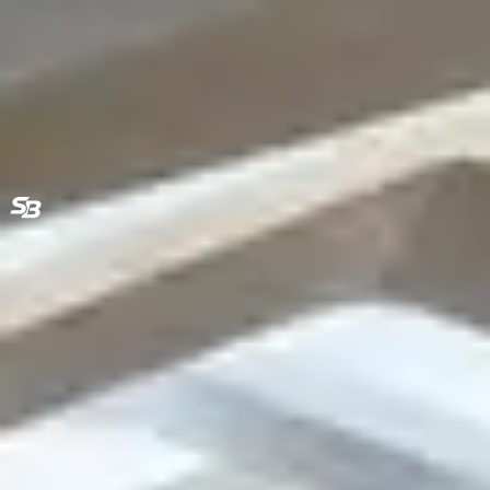
서부디에스
Seobu Design Studio
공간을 가치 있게 만드는 기업
회사 정보
대표
최은희
사업자
330-88-03361
전화
02-6952-9186
이메일
seobu25@naver.com
주소
경기도 부천시 소사구 양지로 229, 9층 929호
바로가기